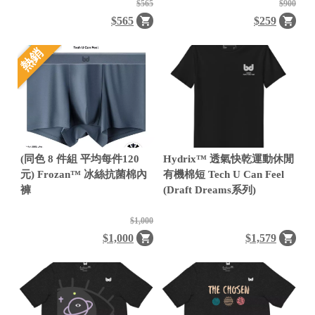
$565
$900
$565
$259
熱銷
(同色 8 件組 平均每件120
Hydrix™ 透氣快乾運動休閒
元) Frozan™ 冰絲抗菌棉內
有機棉短 Tech U Can Feel
褲
(Draft Dreams系列)
$1,000
$1,000
$1,579