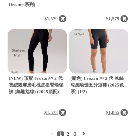
Dreams系列)
$1,579
$1,579
bd
C
o
p
y
r
(NEW) 頂配 Frozan™ 2 代
(新色) Frozan ™ 2 代 冰絲
i
雲絨親膚磨毛桃皮提臀瑜珈
涼感瑜珈五分短褲 (2025色
g
h
褲 (無尷尬線) (2025頂配)
系) (1/2)
t
©
2
$1,575
$1,055
0
2
6
L
1
2
3
a