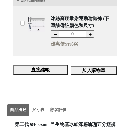
選擇加購商品
冰絲高腰暈染運動瑜珈褲 (下
單請備註顏色和尺寸)
優惠價
666
NT$
直接結帳
加入購物車
商品描述
尺寸表
顧客評價
TM
第二代 ❄️Frozan
生物基冰絲涼感瑜珈五分短褲