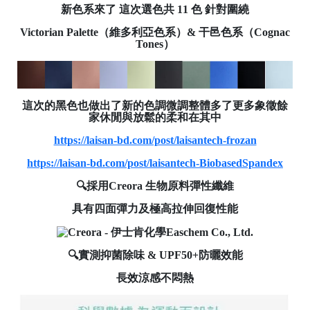
新色系來了 這次選色共 11 色 針對圍繞
Victorian Palette（維多利亞色系）& 干邑色系（Cognac
Tones）
bd
這次的黑色也做出了新的色調微調整體多了更多象徵餘
家休閒與放鬆的柔和在其中
C
o
https://laisan-bd.com/post/laisantech-frozan
p
y
https://laisan-bd.com/post/laisantech-BiobasedSpandex
r
i
🔍採用Creora 生物原料彈性纖維
g
h
具有四面彈力及極高拉伸回復性能
t
©
2
🔍實測抑菌除味 & UPF50+防曬效能
0
2
長效涼感不悶熱
6
L
a