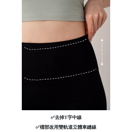
✅去掉T字中線
✅檔部改用雙軌道立體車縫線