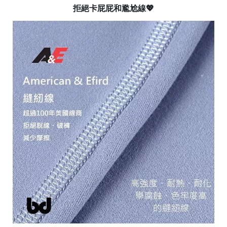
拒絕卡屁屁和尷尬線💖