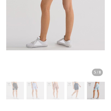
5
/
8