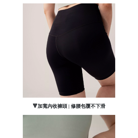
🔻加寬內收褲頭 | 修腰包覆不下滑