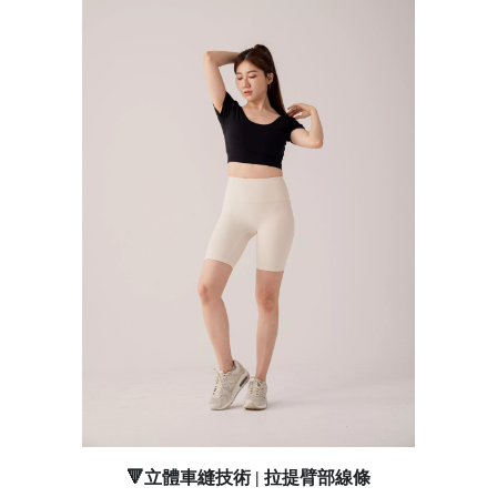
🔻立體車縫技術 | 拉提臂部線條