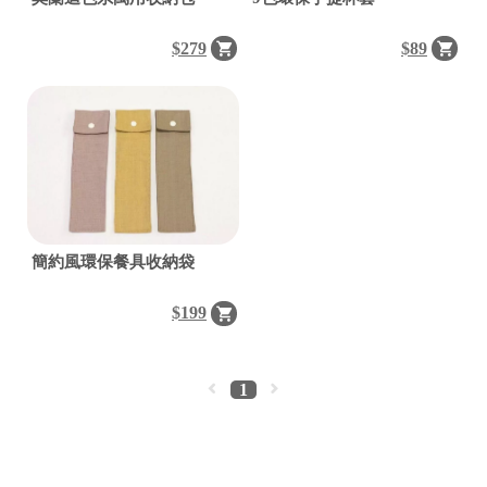
$279
$89
簡約風環保餐具收納袋
$199
1