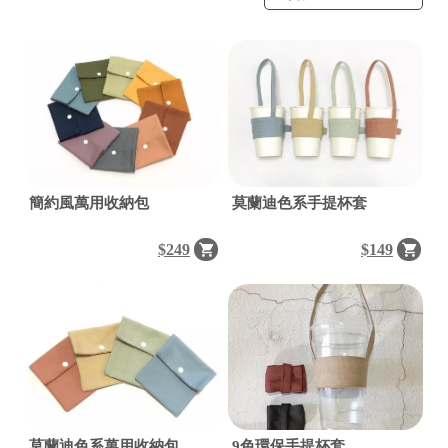
簡約風萬用收納包
莫蘭迪色系手提杯套
$249
$149
莫蘭迪色系萬用收納包
9色環保手提杯套