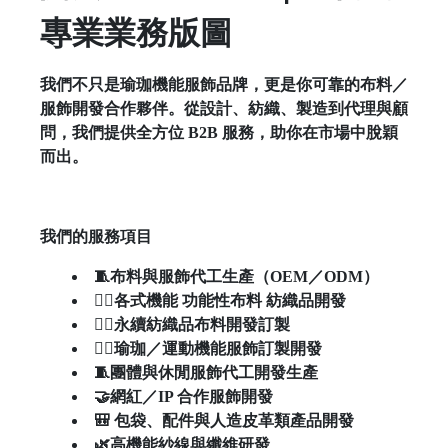
專業業務版圖
我們不只是瑜珈機能服飾品牌，更是你可靠的布料／
服飾開發合作夥伴。從設計、紡織、製造到代理與顧
問，我們提供全方位 B2B 服務，助你在市場中脫穎
而出。
我們的服務項目
🧵布料與服飾代工生產（OEM／ODM）
🏃‍♀️各式機能 功能性布料 紡織品開發
🏃‍♀️永續紡織品布料開發訂製
🏃‍♀️瑜珈／運動機能服飾訂製開發
🧵團體與休閒服飾代工開發生產
🤝網紅／IP 合作服飾開發
🎒 包袋、配件與人造皮革類產品開發
🌿高機能紗線與纖維研發