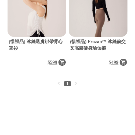
(惜福品) 冰絲透膚綁帶背心
(惜福品) Frozan™ 冰絲前交
罩衫
叉高腰健身瑜伽褲
$599
$499
1