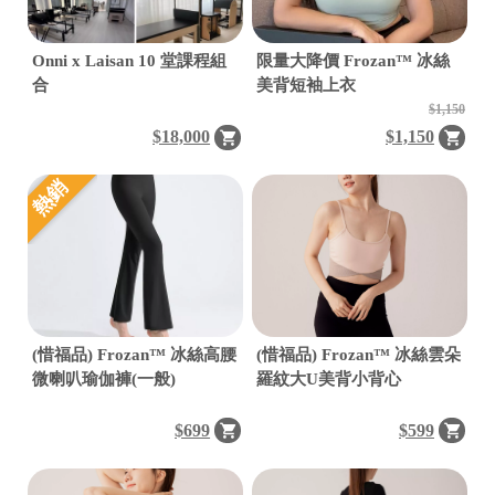
Onni x Laisan 10 堂課程組
限量大降價 Frozan™ 冰絲
合
美背短袖上衣
$1,150
$18,000
$1,150
熱銷
(惜福品) Frozan™ 冰絲高腰
(惜福品) Frozan™ 冰絲雲朵
微喇叭瑜伽褲(一般)
羅紋大U美背小背心
$699
$599