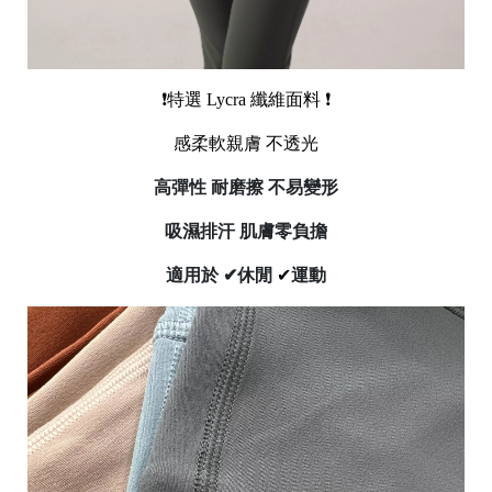
❗特選 Lycra 纖維面料
❗
感柔軟親膚 不透光
高彈性 耐磨擦 不易變形
吸濕排汗 肌膚零負擔
適用於 ✔休閒
✔
運動