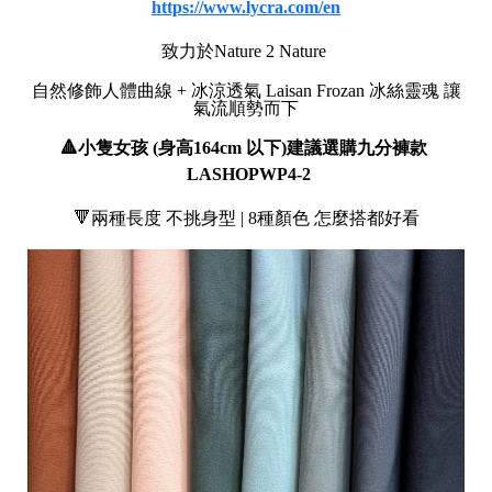
https://www.lycra.com/en
i
s
致力於Nature 2 Nature
a
n
自然修飾人體曲線 + 冰涼透氣 Laisan Frozan 冰絲靈魂 讓
B
氣流順勢而下
r
a
🔺小隻女孩 (
身高
164cm 以下
)
建議選購九分褲款
n
d
LASHOPWP4-2
🔻兩種長度 不挑身型 | 8種顏色 怎麼搭都好看