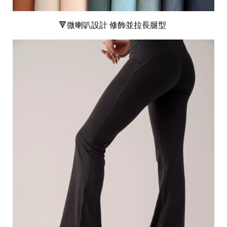
🔻
微喇叭設計 修飾並拉長腿型