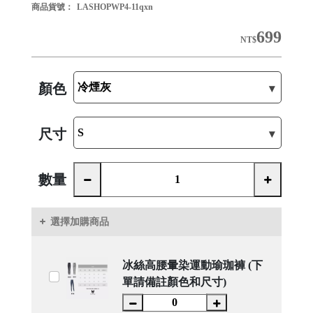
商品貨號：
LASHOPWP4-11qxn
699
NT$
顏色
尺寸
數量
選擇加購商品
冰絲高腰暈染運動瑜珈褲 (下
單請備註顏色和尺寸)