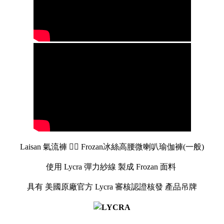
bd
C
o
p
y
r
i
g
Laisan 氣流褲 🤸‍♂️
Frozan
冰絲高腰微喇叭瑜伽褲(一般)
h
t
使用 Lycra 彈力紗線 製成 Frozan 面料
©
2
0
具有 美國原廠官方 Lycra 審核認證核發 產品吊牌
2
6
L
a