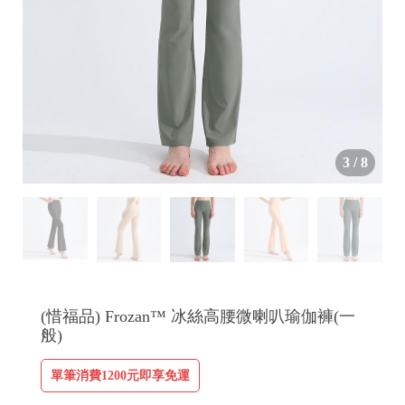
3
/
8
(惜福品) Frozan™ 冰絲高腰微喇叭瑜伽褲(一
般)
單筆消費1200元即享免運