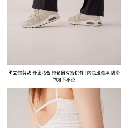
🔻
立體剪裁 舒適貼合 輕鬆擁有蜜桃臀 |
內包邊縫線 防滑
防捲不移位