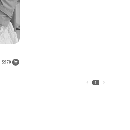
$970
1