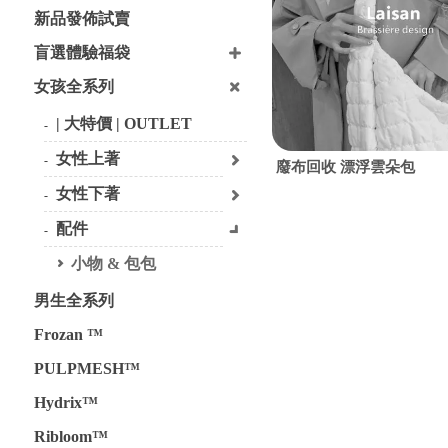
新品發佈試賣
盲選體驗福袋
女孩全系列
| 大特價 | OUTLET
女性上著
廢布回收 漂浮雲朵包
女性下著
配件
小物 & 包包
男生全系列
Frozan ™
PULPMESH™
Hydrix™
Ribloom™