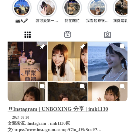
Instagram | UNBOXING 分享 | imk1130
2024-08-30
文章來源: Instagram : imk1130原
文:https://www.instagram.com/p/C1o_JEkStcd/?