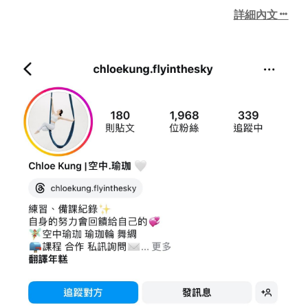
igsh=cnl4emtmaTQyc3A1&...
詳細內文