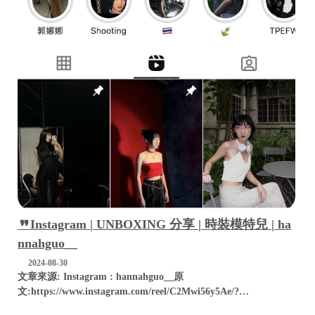
Instagram | UNBOXING 分享 | 時裝模特兒 | ha
nnahguo__
2024-08-30
文章來源: Instagram : hannahguo__原
文:https://www.instagram.com/reel/C2Mwi56y5Ae/?
igsh=aXZsMTNmeHoxb...