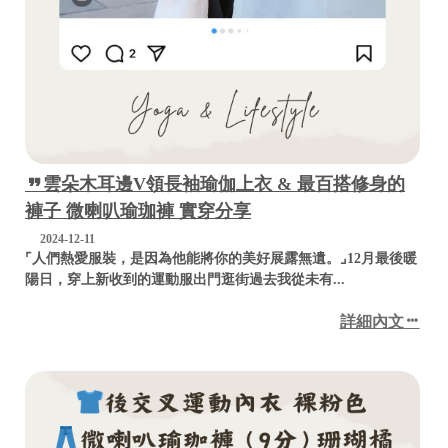
雲朵木耳邊V領長袖瑜伽上衣 & 最百搭修身的
褲子 微喇叭瑜珈褲 實穿分享
2024-12-11
⌜人們熱愛服裝，是因為他能將你的美好展露無遺。⌟12月最後暖
陽日，穿上新收到的運動服出門逛街過去我從未有...
詳細內文