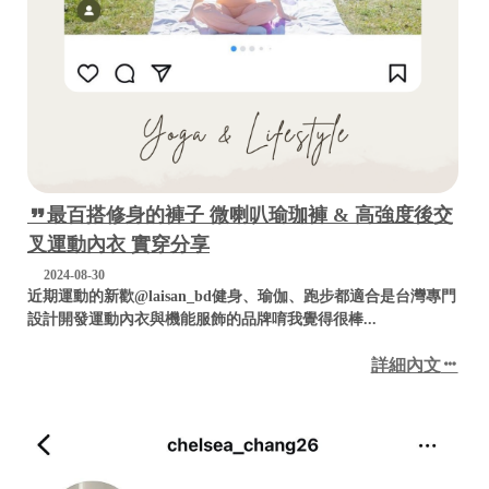
bd
C
o
最百搭修身的褲子 微喇叭瑜珈褲 & 高強度後交
p
叉運動內衣 實穿分享
y
r
2024-08-30
i
近期運動的新歡@laisan_bd健身、瑜伽、跑步都適合是台灣專門
g
設計開發運動內衣與機能服飾的品牌唷我覺得很棒...
h
t
詳細內文
©
2
0
2
6
L
a