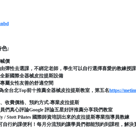
sanbd
特色:
意喊價
能自由彈性去選課，不綁定老師，學生可以自行選擇喜愛的教練授課
潢、全新國際全器械皮拉提斯設備
，專屬女性友善的舒適空間
選為全台北Top前十推薦全器械皮拉提斯教室，第五名
https://metim
、收費價格、預約方式-專業皮拉提斯
學員們真心評論Google 評論五星好評推薦分享我們教室
 body / Stott Pilates 國際師資培訓出來的皮拉提斯專業指導員教練
系統可自行約課便利！每月分流預約讓學員們都能預約到課程，解決