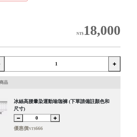
18,000
NT$
商品
冰絲高腰暈染運動瑜珈褲 (下單請備註顏色和
尺寸)
優惠價
666
NT$