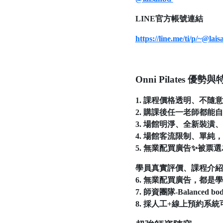
LINE官方帳號連結
https://line.me/ti/p/~@lai
Onni Pilates 優勢與
1. 課程價格透明、不隨
2. 購課後任一老師都
3. 場館明淨、全新裝
4. 場館客流限制、單純
5. 無業配買廣告✨被票
學員真實評價、課程介紹
6. 無業配買廣告，都是
7. 師資團隊-Balanced
8. 採人工+線上預約