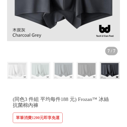
7
/
7
(同色3 件組 平均每件188 元) Frozan™ 冰絲
抗菌棉內褲
單筆消費1200元即享免運