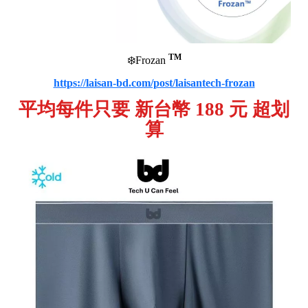
TM
❄️Frozan
https://laisan-bd.com/post/laisantech-frozan
bd
平均每件只要 新台幣 188 元 超划
C
算
o
p
y
r
i
g
h
t
©
2
0
2
6
L
a