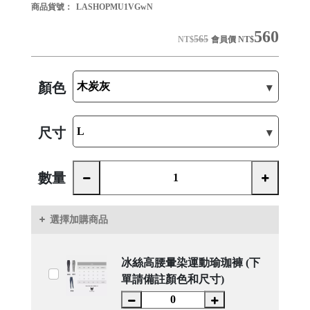
商品貨號：
LASHOPMU1VGwN
560
565
NT$
會員價
NT$
顏色
尺寸
數量
選擇加購商品
冰絲高腰暈染運動瑜珈褲 (下
單請備註顏色和尺寸)