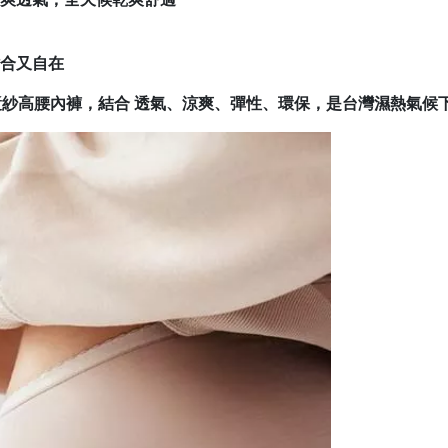
合又自在
木漿紗高腰內褲
，結合
透氣、涼爽、彈性、環保
，是台灣濕熱氣候