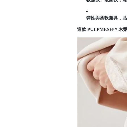
彈性與柔軟兼具，貼
這款
PULPMESH™ 