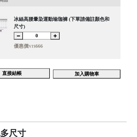
商品
冰絲高腰暈染運動瑜珈褲 (下單請備註顏色和
尺寸)
優惠價
666
NT$
直接結帳
加入購物車
色多尺寸