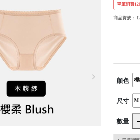
單筆消費12
商品貨號：
L
顏色
尺寸
數量