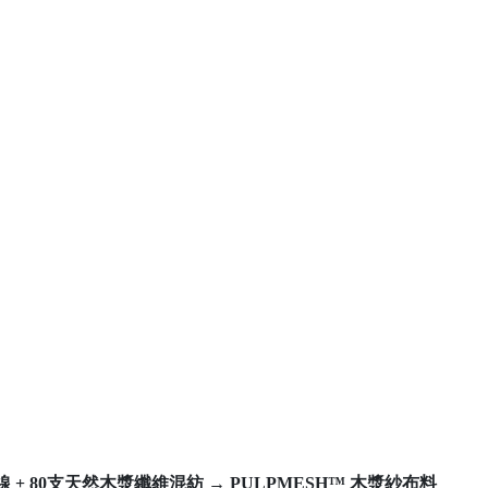
線 + 80支天然木漿纖維混紡 → PULPMESH™ 木漿紗布料