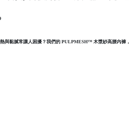
9
悶熱與黏膩常讓人困擾？我們的
PULPMESH™ 木漿紗高腰內褲