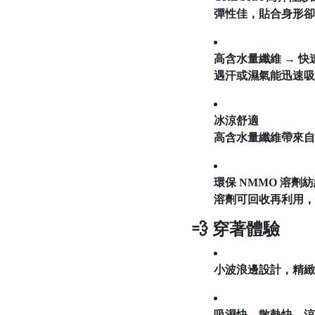
彈性佳，貼合身形卻
高含水量纖維 → 快
遇汗或濕氣能迅速吸
冰涼舒適
高含水量纖維帶來自
環保 NMMO 溶劑紡絲
溶劑可回收再利用，
💨 穿著體驗
小波浪邊設計，精緻
吸濕快、散熱快，涼