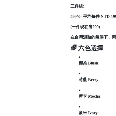
三件組:
599/3= 平均每件 NTD 19
(
一件現在省
200)
在台灣濕熱的氣候下，
🌈 六色選擇
櫻柔 Blush
莓藍 Berry
摩卡 Mocha
象米 Ivory