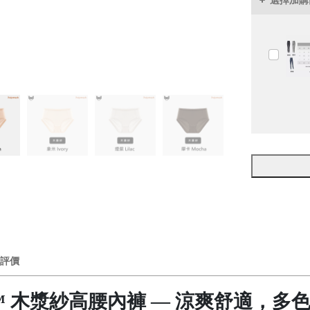
選擇加購
評價
H™ 木漿紗高腰內褲 — 涼爽舒適，多