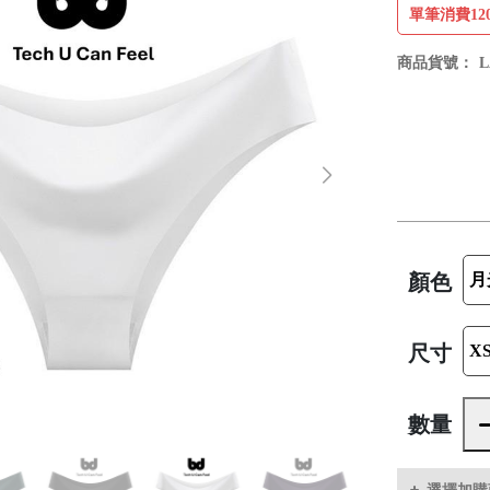
單筆消費12
商品貨號：
L
顏色
尺寸
數量