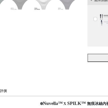
選擇加購
評價
Nuvella™
SPILK™
❄️
X
無痕冰絲內褲 