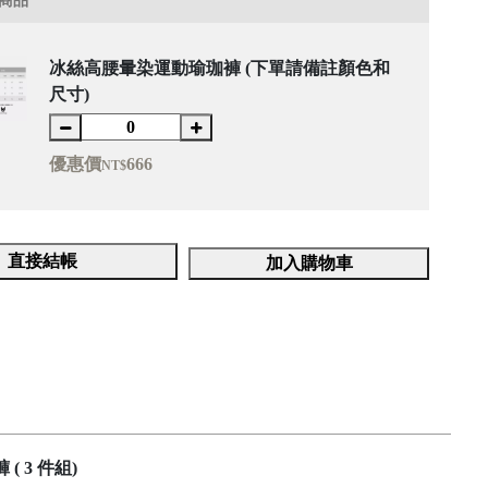
商品
冰絲高腰暈染運動瑜珈褲 (下單請備註顏色和
尺寸)
優惠價
666
NT$
直接結帳
加入購物車
( 3 件組)