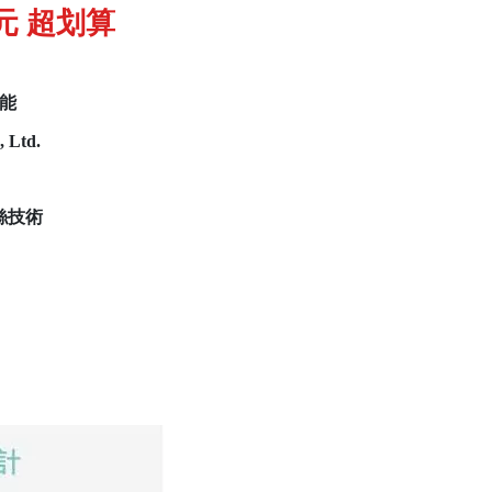
 元 超划算
能
絲技術