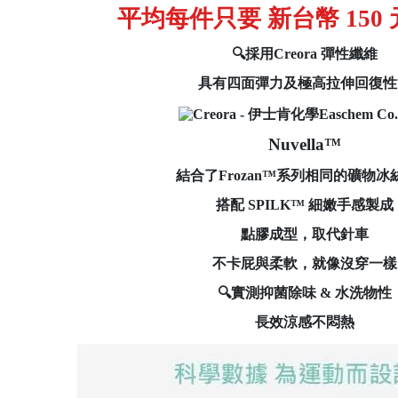
平均每件只要 新台幣 150
🔍採用Creora 彈性纖維
具有四面彈力及極高拉伸回復性
Nuvella™
結合了
Frozan™
系列相同的礦物冰
搭配
SPILK™
細嫩手感製成
點膠成型，取代針車
不卡屁與柔軟，就像沒穿一樣
🔍實測抑菌除味 & 水洗物性
長效涼感不悶熱