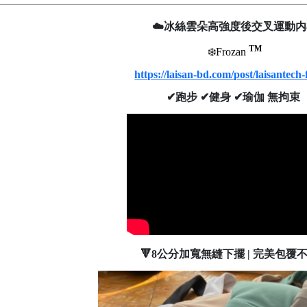
☁️冰絲雲朵高強度後交叉運動
TM
❄️Frozan
https://laisan-bd.com/post/laisantech
✔跑步 ✔健身 ✔瑜伽 無拘束
🔻8公分加寬無縫下擺 |
完美包覆