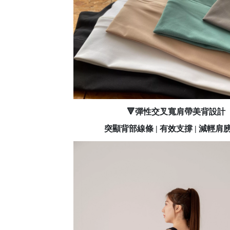
🔻彈性交叉
寬肩帶
美背設計
突顯背部線條 |
有效支撐 | 減輕肩