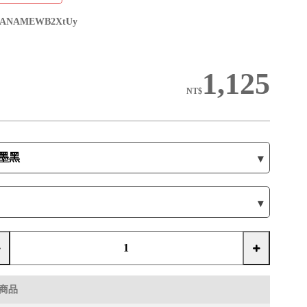
ANAMEWB2XtUy
1,125
NT$
商品