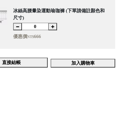
冰絲高腰暈染運動瑜珈褲 (下單請備註顏色和
尺寸)
優惠價
666
NT$
直接結帳
加入購物車