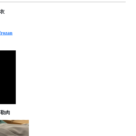
内衣
-frozan
不勒肉